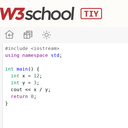
#include <iostream>
using
namespace
std
;
int
main
() {
int
x
=
12
;
int
y
=
3
;
cout
<<
x
/
y
;
return
0
;
}