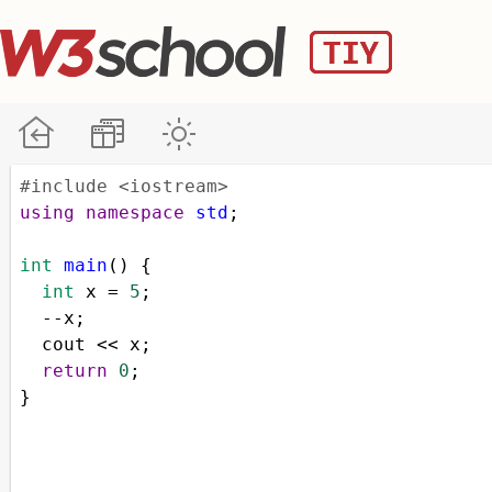
#include <iostream>
using
namespace
std
;
int
main
() {
int
x
=
5
;
--
x
;
cout
<<
x
;
return
0
;
}