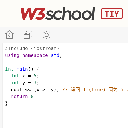
#include <iostream>
using
namespace
std
;
int
main
() {
int
x
=
5
;
int
y
=
3
;
cout
<<
 (
x
>=
y
); 
// 返回 1 (true) 因为 5
return
0
;
}