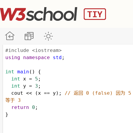
#include <iostream>
using
namespace
std
;
int
main
() {
int
x
=
5
;
int
y
=
3
;
cout
<<
 (
x
==
y
); 
// 返回 0 (false) 因为 5
等于 3
return
0
;
}