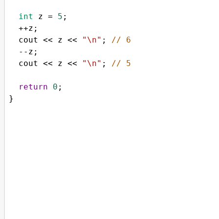
int
z
=
5
;
++
z
;
cout
<<
z
<<
"\n"
; 
// 6
--
z
;
cout
<<
z
<<
"\n"
; 
// 5
return
0
;
}