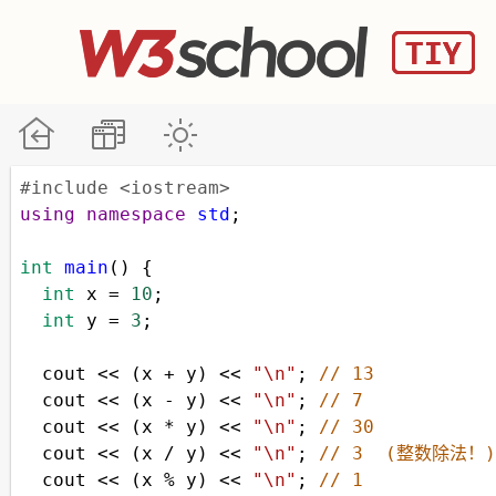
#include <iostream>
using
namespace
std
;
int
main
() {
int
x
=
10
;
int
y
=
3
;
cout
<<
 (
x
+
y
) 
<<
"\n"
; 
// 13
cout
<<
 (
x
-
y
) 
<<
"\n"
; 
// 7
cout
<<
 (
x
*
y
) 
<<
"\n"
; 
// 30
cout
<<
 (
x
/
y
) 
<<
"\n"
; 
// 3  (整数除法！)
cout
<<
 (
x
%
y
) 
<<
"\n"
; 
// 1