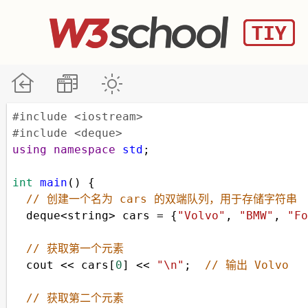
#include <iostream>
#include <deque>
using
namespace
std
;
int
main
() {
// 创建一个名为 cars 的双端队列，用于存储字符串
deque
<
string
>
cars
=
 {
"Volvo"
, 
"BMW"
, 
"Fo
// 获取第一个元素
cout
<<
cars
[
0
] 
<<
"\n"
;  
// 输出 Volvo
// 获取第二个元素