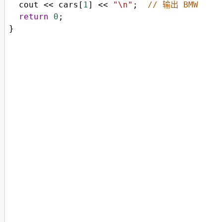
cout
<<
cars
[
1
] 
<<
"\n"
;  
// 输出 BMW
return
0
;
}