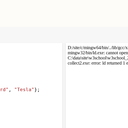
rd"
, 
"Tesla"
};