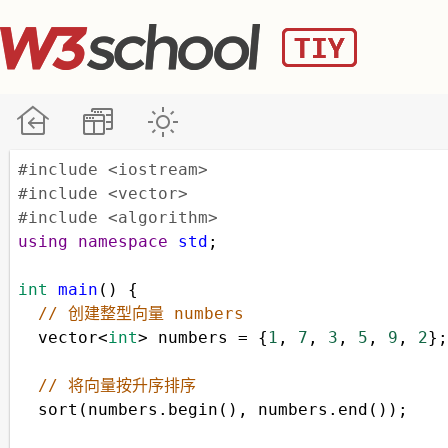
#include <iostream>
#include <vector>
#include <algorithm>
using
namespace
std
;
int
main
() {
// 创建整型向量 numbers
vector
<
int
>
numbers
=
 {
1
, 
7
, 
3
, 
5
, 
9
, 
2
};
// 将向量按升序排序
sort
(
numbers
.
begin
(), 
numbers
.
end
());