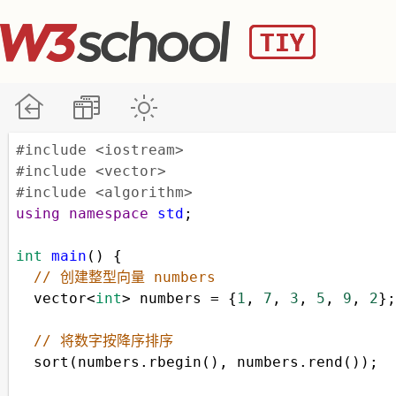
#include <iostream>
#include <vector>
#include <algorithm>
using
namespace
std
;
int
main
() {
// 创建整型向量 numbers
vector
<
int
>
numbers
=
 {
1
, 
7
, 
3
, 
5
, 
9
, 
2
};
// 将数字按降序排序
sort
(
numbers
.
rbegin
(), 
numbers
.
rend
());