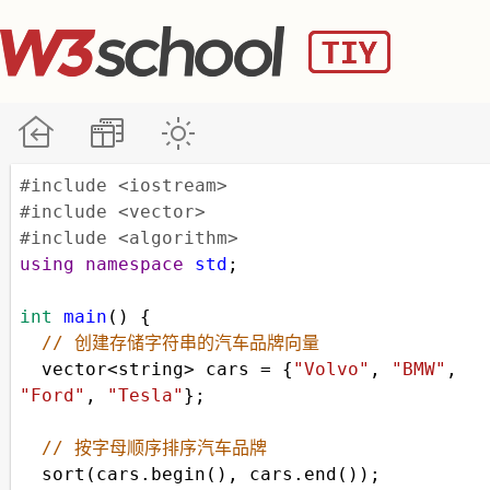
#include <iostream>
#include <vector>
#include <algorithm>
using
namespace
std
;
int
main
() {
// 创建存储字符串的汽车品牌向量
vector
<
string
>
cars
=
 {
"Volvo"
, 
"BMW"
, 
"Ford"
, 
"Tesla"
};
// 按字母顺序排序汽车品牌
sort
(
cars
.
begin
(), 
cars
.
end
());