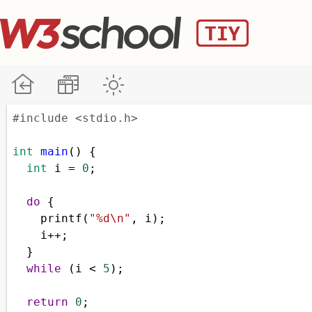
#include <stdio.h>
int
main
() {
int
i
=
0
;
do
 {
printf
(
"%d\n"
, 
i
);
i
++
;
  }
while
 (
i
<
5
);
return
0
;