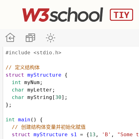
#include <stdio.h>
// 定义结构体
struct
myStructure
 {
int
myNum
;
char
myLetter
;
char
myString
[
30
];
};
int
main
() {
// 创建结构体变量并初始化赋值
struct
myStructure
s1
=
 {
13
, 
'B'
, 
"Some t