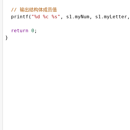
// 输出结构体成员值
printf
(
"%d %c %s"
, 
s1
.
myNum
, 
s1
.
myLetter
,
return
0
;
}