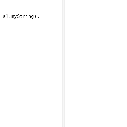
 
s1
.
myString
);