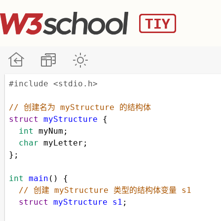
#include <stdio.h>
// 创建名为 myStructure 的结构体
struct
myStructure
 {
int
myNum
;
char
myLetter
;
};
int
main
() {
// 创建 myStructure 类型的结构体变量 s1
struct
myStructure
s1
;