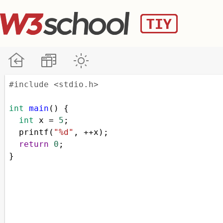
#include <stdio.h>
int
main
() {
int
x
=
5
;
printf
(
"%d"
, 
++
x
);
return
0
;
}