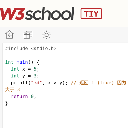
#include <stdio.h>
int
main
() {
int
x
=
5
;
int
y
=
3
;
printf
(
"%d"
, 
x
>
y
); 
// 返回 1 (true) 因为 
大于 3
return
0
;
}