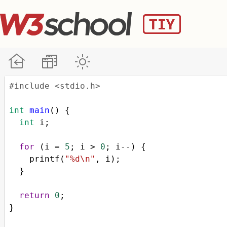
#include <stdio.h>
int
main
() {
int
i
;
for
 (
i
=
5
; 
i
>
0
; 
i
--
) {
printf
(
"%d\n"
, 
i
);
  }
return
0
;
}