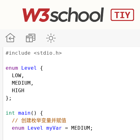
#include <stdio.h>
enum
Level
 {
LOW
,
MEDIUM
,
HIGH
};
int
main
() {
// 创建枚举变量并赋值
enum
Level
myVar
=
MEDIUM
;