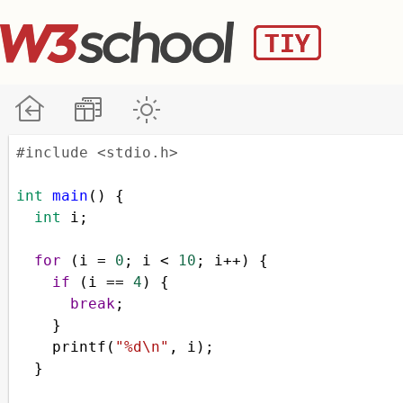
#include <stdio.h>
int
main
() {
int
i
;
for
 (
i
=
0
; 
i
<
10
; 
i
++
) {
if
 (
i
==
4
) {
break
;
    }
printf
(
"%d\n"
, 
i
);
  }